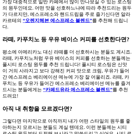
가장 대중적으로 일반 카페에서 많이 만나보실 수 있는 로스팅
의 원두인데요. 어떤 맛을 선호하느냐에 따라 추천드리는 원두
가 다르지만, 에스프레소와 핸드드립을 주로 즐기신다면 알라
카르테의
“오렌지헤븐 에스프레소 블렌드”
를 추천해 드립니
다.
라떼, 카푸치노 등 우유 베이스 커피를 선호한다면?
평소에 아메리카노 대신 라떼를 더 선호하시는 분들도 계시죠.
라떼, 카푸치노처럼 우유 베이스의 커피를 선호하는 분들께는
풀시티 로스팅 원두를 추천 드립니다! ​풀시티 로스팅은 신맛
이 거의 사라지고 보다 강해진 커피 맛으로 크림, 우유가 들어
간 에스프레소 베리에이션 메뉴에 가장 잘 어울리죠. 라떼, 카
푸치노 등 우유가 들어간 에스프레소 베리에이션 메뉴를 즐겨
드시는 분들에게는
“카페드유라 에스프레소 블렌드”
를 추천
드려요!
아직 내 취향을 모르겠다면?
그렇다면 마지막으로 아직까지 내가 어떤 스타일의 원두를 좋
아하는지 모르시는 분들도 계실 텐데요. 이런 분들께는 시티
로스팅 원두부터 도전해 보시라고 말씀드리고 싶어요. 시티 로