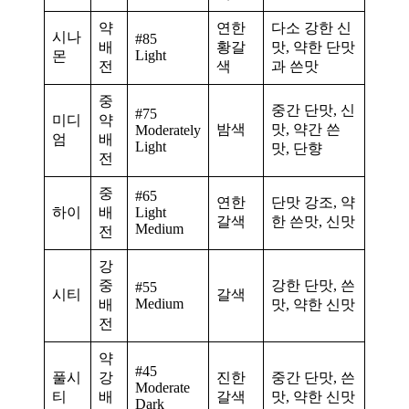
약
연한
다소 강한 신
시나
#85
배
황갈
맛, 약한 단맛
Light
몬
전
색
과 쓴맛
중
중간 단맛, 신
#75
미디
약
밤색
맛, 약간 쓴
Moderately
엄
배
Light
맛, 단향
전
중
#65
연한
단맛 강조, 약
하이
배
Light
갈색
한 쓴맛, 신맛
Medium
전
강
중
강한 단맛, 쓴
#55
시티
갈색
Medium
배
맛, 약한 신맛
전
약
#45
풀시
강
진한
중간 단맛, 쓴
Moderate
티
배
갈색
맛, 약한 신맛
Dark