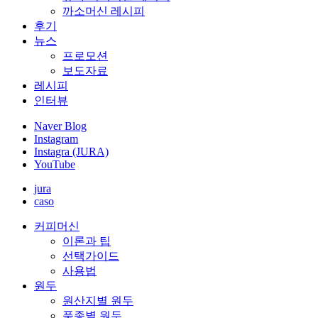
까소머신 레시피
후기
뉴스
프로모션
보도자료
레시피
인터뷰
Naver Blog
Instagram
Instagra (JURA)
YouTube
jura
caso
커피머신
이론과 팁
선택가이드
사용법
원두
원산지별 원두
품종별 원두