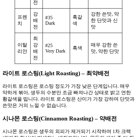
전
강
강한 쓴맛, 약
프렌
흑갈
#35
배
한 단맛과 신
Dark
치
색
전
맛
최
이탈
강
매우 강한 쓴
#25
흑색
Very Dark
리안
배
맛, 약한 단맛
전
라이트 로스팅(Light Roasting) – 최약배전
라이트 로스팅은 로스팅 정도가 가장 낮은 단계입니다. 매우
약하게 볶아, 생두의 수분만 조금 빠져나간 상태로 밝고 연한
황갈색을 띱니다. 라이트 로스팅은 산미가 가장 강하며 단맛과
쓴맛은 거의 느낄 수 없습니다.
시나몬 로스팅(Cinnamon Roasting) – 약배전
시나몬 로스팅은 생두의 외피가 제거되기 시작하며 1차 크랙