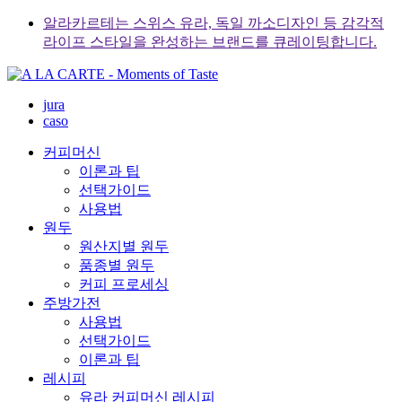
Skip
알라카르테는 스위스 유라, 독일 까소디자인 등 감각적
to
라이프 스타일을 완성하는 브랜드를 큐레이팅합니다.
content
jura
caso
커피머신
이론과 팁
선택가이드
사용법
원두
원산지별 원두
품종별 원두
커피 프로세싱
주방가전
사용법
선택가이드
이론과 팁
레시피
유라 커피머신 레시피