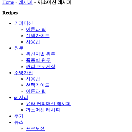
Home
»
레시피
»
까소머신 레시피
Recipes
레
커피머신
시
이론과 팁
선택가이드
피
사용법
원두
(recipes)
원산지별 원두
품종별 원두
-
커피 프로세싱
주방가전
까
사용법
선택가이드
소
이론과 팁
레시피
머
유라 커피머신 레시피
까소머신 레시피
신
후기
뉴스
레
프로모션