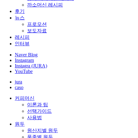
까소머신 레시피
후기
뉴스
프로모션
보도자료
레시피
인터뷰
Naver Blog
Instagram
Instagra (JURA)
YouTube
jura
caso
커피머신
이론과 팁
선택가이드
사용법
원두
원산지별 원두
품종별 원두