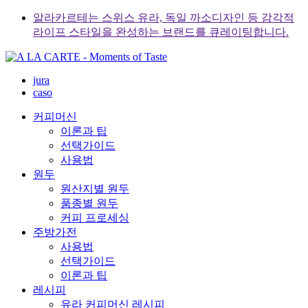
Skip
알라카르테는 스위스 유라, 독일 까소디자인 등 감각적
to
라이프 스타일을 완성하는 브랜드를 큐레이팅합니다.
content
jura
caso
커피머신
이론과 팁
선택가이드
사용법
원두
원산지별 원두
품종별 원두
커피 프로세싱
주방가전
사용법
선택가이드
이론과 팁
레시피
유라 커피머신 레시피