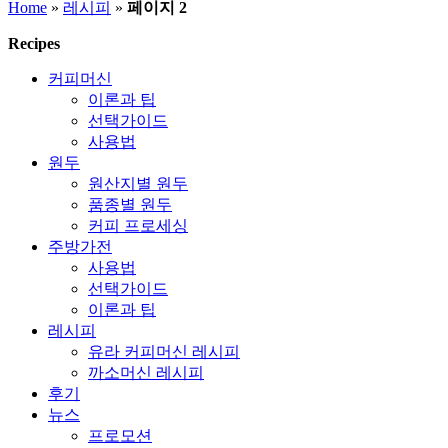
Home
»
레시피
»
페이지 2
Recipes
레
커피머신
시
이론과 팁
선택가이드
피
사용법
원두
(recipes)
원산지별 원두
품종별 원두
커피 프로세싱
주방가전
사용법
선택가이드
이론과 팁
레시피
유라 커피머신 레시피
까소머신 레시피
후기
뉴스
프로모션