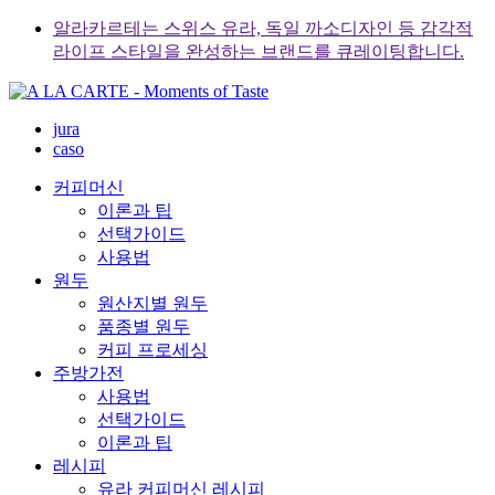
Skip
알라카르테는 스위스 유라, 독일 까소디자인 등 감각적
to
라이프 스타일을 완성하는 브랜드를 큐레이팅합니다.
content
jura
caso
커피머신
이론과 팁
선택가이드
사용법
원두
원산지별 원두
품종별 원두
커피 프로세싱
주방가전
사용법
선택가이드
이론과 팁
레시피
유라 커피머신 레시피