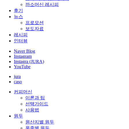
까소머신 레시피
후기
뉴스
프로모션
보도자료
레시피
인터뷰
Naver Blog
Instagram
Instagra (JURA)
YouTube
jura
caso
커피머신
이론과 팁
선택가이드
사용법
원두
원산지별 원두
품종별 원두