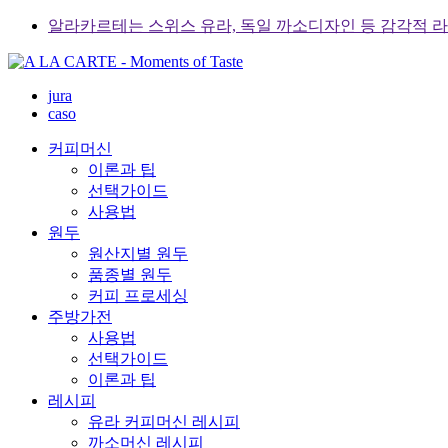
Skip
알라카르테는 스위스 유라, 독일 까소디자인 등 감각적 
to
content
jura
caso
커피머신
이론과 팁
선택가이드
사용법
원두
원산지별 원두
품종별 원두
커피 프로세싱
주방가전
사용법
선택가이드
이론과 팁
레시피
유라 커피머신 레시피
까소머신 레시피