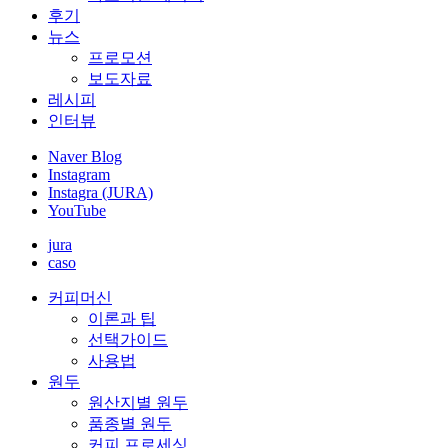
후기
뉴스
프로모션
보도자료
레시피
인터뷰
Naver Blog
Instagram
Instagra (JURA)
YouTube
jura
caso
커피머신
이론과 팁
선택가이드
사용법
원두
원산지별 원두
품종별 원두
커피 프로세싱