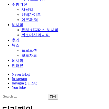
주방가전
사용법
선택가이드
이론과 팁
레시피
유라 커피머신 레시피
까소머신 레시피
후기
뉴스
프로모션
보도자료
레시피
인터뷰
Naver Blog
Instagram
Instagra (JURA)
YouTube
검
색: