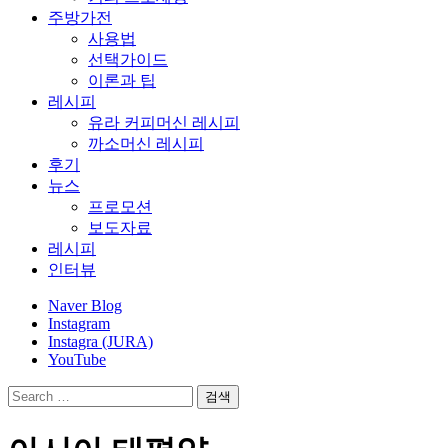
주방가전
사용법
선택가이드
이론과 팁
레시피
유라 커피머신 레시피
까소머신 레시피
후기
뉴스
프로모션
보도자료
레시피
인터뷰
Naver Blog
Instagram
Instagra (JURA)
YouTube
검
색: