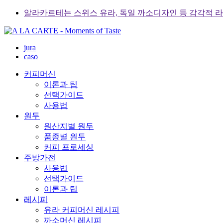
Skip
알라카르테는 스위스 유라, 독일 까소디자인 등 감각적 
to
content
jura
caso
커피머신
이론과 팁
선택가이드
사용법
원두
원산지별 원두
품종별 원두
커피 프로세싱
주방가전
사용법
선택가이드
이론과 팁
레시피
유라 커피머신 레시피
까소머신 레시피