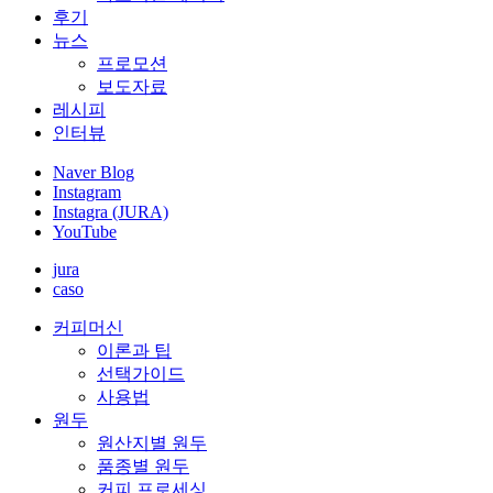
후기
뉴스
프로모션
보도자료
레시피
인터뷰
Naver Blog
Instagram
Instagra (JURA)
YouTube
jura
caso
커피머신
이론과 팁
선택가이드
사용법
원두
원산지별 원두
품종별 원두
커피 프로세싱