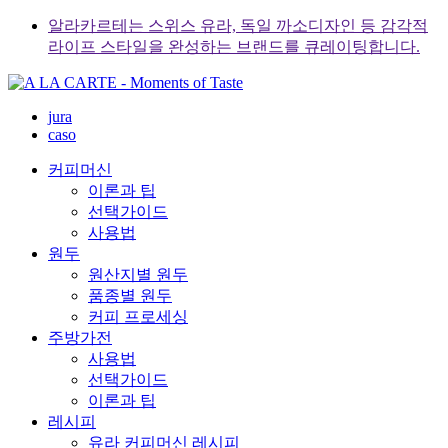
Skip
알라카르테는 스위스 유라, 독일 까소디자인 등 감각적
to
라이프 스타일을 완성하는 브랜드를 큐레이팅합니다.
content
jura
caso
커피머신
이론과 팁
선택가이드
사용법
원두
원산지별 원두
품종별 원두
커피 프로세싱
주방가전
사용법
선택가이드
이론과 팁
레시피
유라 커피머신 레시피