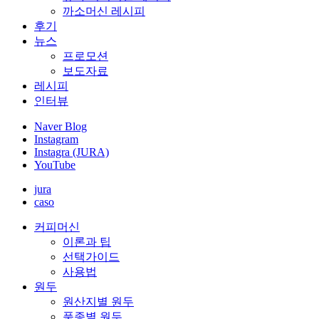
까소머신 레시피
후기
뉴스
프로모션
보도자료
레시피
인터뷰
Naver Blog
Instagram
Instagra (JURA)
YouTube
jura
caso
커피머신
이론과 팁
선택가이드
사용법
원두
원산지별 원두
품종별 원두