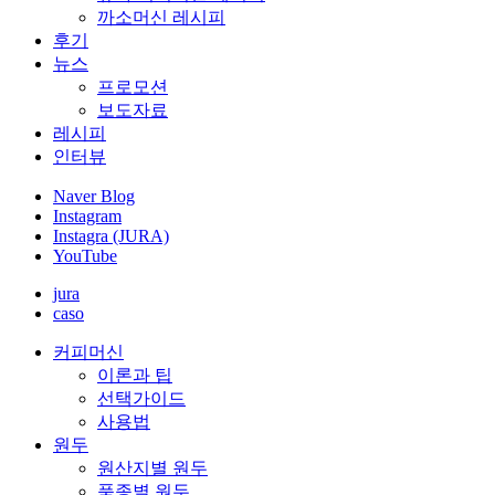
까소머신 레시피
후기
뉴스
프로모션
보도자료
레시피
인터뷰
Naver Blog
Instagram
Instagra (JURA)
YouTube
jura
caso
커피머신
이론과 팁
선택가이드
사용법
원두
원산지별 원두
품종별 원두