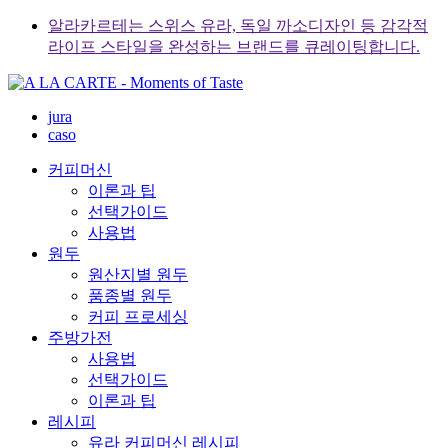
Skip
알라카르테는 스위스 유라, 독일 까소디자인 등 감각적
to
라이프 스타일을 완성하는 브랜드를 큐레이팅합니다.
content
jura
caso
커피머신
이론과 팁
선택가이드
사용법
원두
원산지별 원두
품종별 원두
커피 프로세싱
주방가전
사용법
선택가이드
이론과 팁
레시피
유라 커피머신 레시피