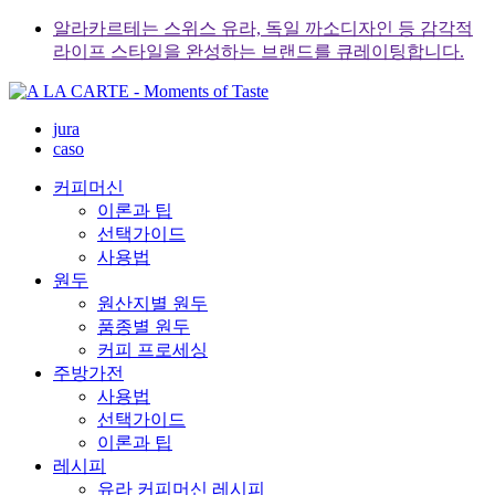
Skip
알라카르테는 스위스 유라, 독일 까소디자인 등 감각적
to
라이프 스타일을 완성하는 브랜드를 큐레이팅합니다.
content
jura
caso
커피머신
이론과 팁
선택가이드
사용법
원두
원산지별 원두
품종별 원두
커피 프로세싱
주방가전
사용법
선택가이드
이론과 팁
레시피
유라 커피머신 레시피