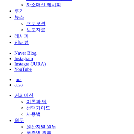
까소머신 레시피
후기
뉴스
프로모션
보도자료
레시피
인터뷰
Naver Blog
Instagram
Instagra (JURA)
YouTube
jura
caso
커피머신
이론과 팁
선택가이드
사용법
원두
원산지별 원두
품종별 원두