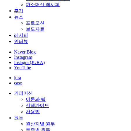
까소머신 레시피
후기
뉴스
프로모션
보도자료
레시피
인터뷰
Naver Blog
Instagram
Instagra (JURA)
YouTube
jura
caso
커피머신
이론과 팁
선택가이드
사용법
원두
원산지별 원두
품종별 원두