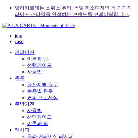
Skip
알라카르테는 스위스 유라, 독일 까소디자인 등 감각적
to
라이프 스타일을 완성하는 브랜드를 큐레이팅합니다.
content
jura
caso
커피머신
이론과 팁
선택가이드
사용법
원두
원산지별 원두
품종별 원두
커피 프로세싱
주방가전
사용법
선택가이드
이론과 팁
레시피
유라 커피머신 레시피