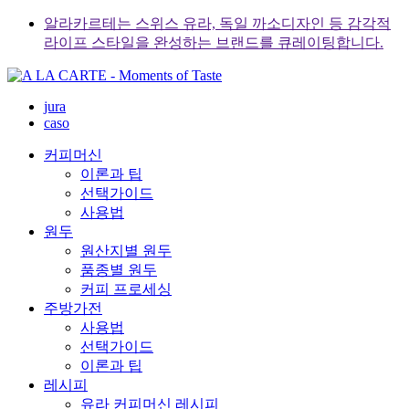
Skip
알라카르테는 스위스 유라, 독일 까소디자인 등 감각적
to
라이프 스타일을 완성하는 브랜드를 큐레이팅합니다.
content
jura
caso
커피머신
이론과 팁
선택가이드
사용법
원두
원산지별 원두
품종별 원두
커피 프로세싱
주방가전
사용법
선택가이드
이론과 팁
레시피
유라 커피머신 레시피