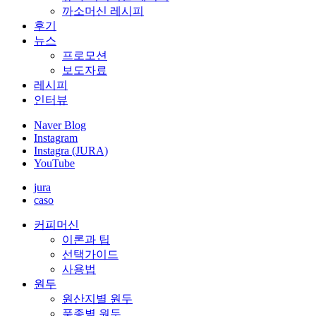
까소머신 레시피
후기
뉴스
프로모션
보도자료
레시피
인터뷰
Naver Blog
Instagram
Instagra (JURA)
YouTube
jura
caso
커피머신
이론과 팁
선택가이드
사용법
원두
원산지별 원두
품종별 원두