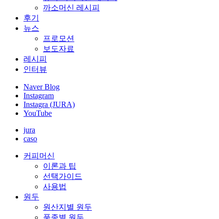
까소머신 레시피
후기
뉴스
프로모션
보도자료
레시피
인터뷰
Naver Blog
Instagram
Instagra (JURA)
YouTube
jura
caso
커피머신
이론과 팁
선택가이드
사용법
원두
원산지별 원두
품종별 원두