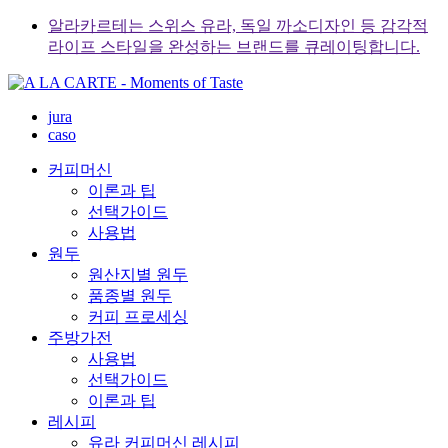
Skip
알라카르테는 스위스 유라, 독일 까소디자인 등 감각적
to
라이프 스타일을 완성하는 브랜드를 큐레이팅합니다.
content
jura
caso
커피머신
이론과 팁
선택가이드
사용법
원두
원산지별 원두
품종별 원두
커피 프로세싱
주방가전
사용법
선택가이드
이론과 팁
레시피
유라 커피머신 레시피