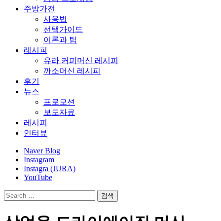
주방가전
사용법
선택가이드
이론과 팁
레시피
유라 커피머신 레시피
까소머신 레시피
후기
뉴스
프로모션
보도자료
레시피
인터뷰
Naver Blog
Instagram
Instagra (JURA)
YouTube
검
색: