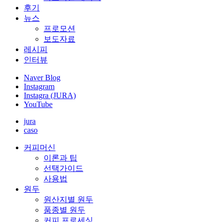
후기
뉴스
프로모션
보도자료
레시피
인터뷰
Naver Blog
Instagram
Instagra (JURA)
YouTube
jura
caso
커피머신
이론과 팁
선택가이드
사용법
원두
원산지별 원두
품종별 원두
커피 프로세싱