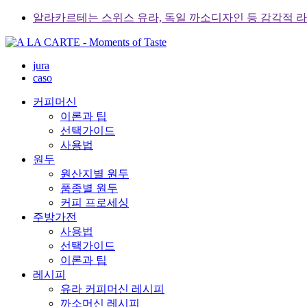
Skip
알라카르테는 스위스 유라, 독일 까소디자인 등 감각적 
to
content
jura
caso
커피머신
이론과 팁
선택가이드
사용법
원두
원산지별 원두
품종별 원두
커피 프로세싱
주방가전
사용법
선택가이드
이론과 팁
레시피
유라 커피머신 레시피
까소머신 레시피