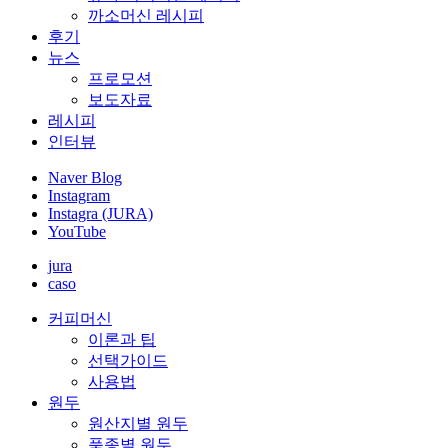
까소머신 레시피
후기
뉴스
프로모션
보도자료
레시피
인터뷰
Naver Blog
Instagram
Instagra (JURA)
YouTube
jura
caso
커피머신
이론과 팁
선택가이드
사용법
원두
원산지별 원두
품종별 원두