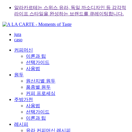
Skip
알라카르테는 스위스 유라, 독일 까소디자인 등 감각적
to
라이프 스타일을 완성하는 브랜드를 큐레이팅합니다.
content
jura
caso
커피머신
이론과 팁
선택가이드
사용법
원두
원산지별 원두
품종별 원두
커피 프로세싱
주방가전
사용법
선택가이드
이론과 팁
레시피
유라 커피머신 레시피