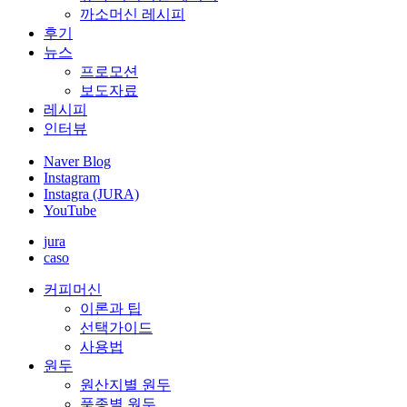
까소머신 레시피
후기
뉴스
프로모션
보도자료
레시피
인터뷰
Naver Blog
Instagram
Instagra (JURA)
YouTube
jura
caso
커피머신
이론과 팁
선택가이드
사용법
원두
원산지별 원두
품종별 원두