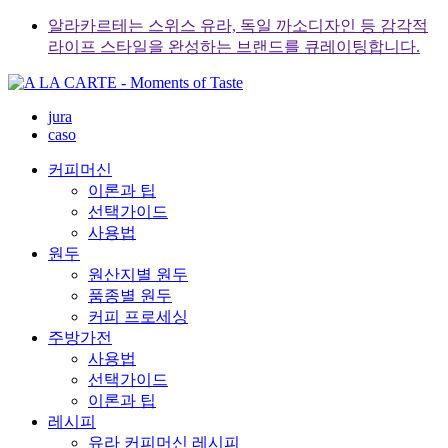
Skip
알라카르테는 스위스 유라, 독일 까소디자인 등 감각적
to
라이프 스타일을 완성하는 브랜드를 큐레이팅합니다.
content
jura
caso
커피머신
이론과 팁
선택가이드
사용법
원두
원산지별 원두
품종별 원두
커피 프로세싱
주방가전
사용법
선택가이드
이론과 팁
레시피
유라 커피머신 레시피