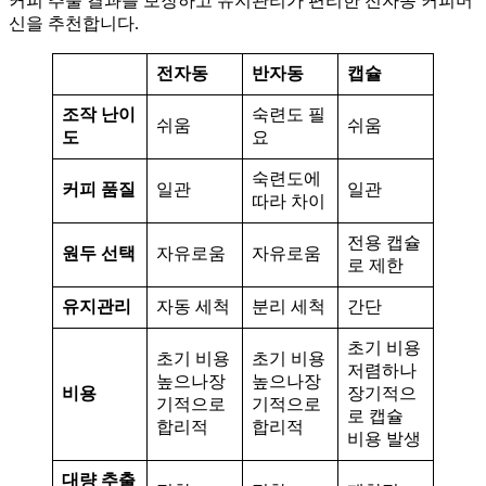
커피 추출 결과를 보장하고 유지관리가 편리한 전자동 커피머
신을 추천합니다.
전자동
반자동
캡슐
조작 난이
숙련도 필
쉬움
쉬움
도
요
숙련도에
커피 품질
일관
일관
따라 차이
전용 캡슐
원두 선택
자유로움
자유로움
로 제한
유지관리
자동 세척
분리 세척
간단
초기 비용
초기 비용
초기 비용
저렴하나
높으나장
높으나장
비용
장기적으
기적으로
기적으로
로 캡슐
합리적
합리적
비용 발생
대량 추출