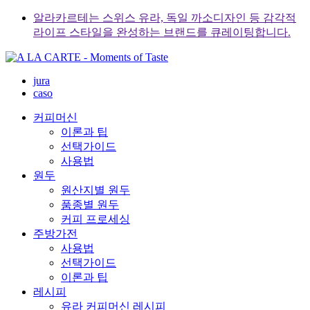
Skip
알라카르테는 스위스 유라, 독일 까소디자인 등 감각적
to
라이프 스타일을 완성하는 브랜드를 큐레이팅합니다.
content
jura
caso
커피머신
이론과 팁
선택가이드
사용법
원두
원산지별 원두
품종별 원두
커피 프로세싱
주방가전
사용법
선택가이드
이론과 팁
레시피
유라 커피머신 레시피