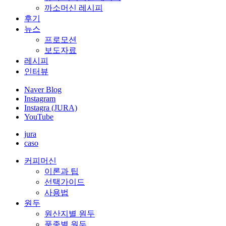
까소머신 레시피
후기
뉴스
프로모션
보도자료
레시피
인터뷰
Naver Blog
Instagram
Instagra (JURA)
YouTube
jura
caso
커피머신
이론과 팁
선택가이드
사용법
원두
원산지별 원두
품종별 원두