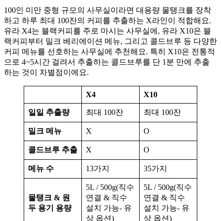
100인 미만 중형 규모의 사무실이라면 대용량 물탱크를 장착
하고 하루 최대 100잔의 커피를 추출하는 X라인이 적합해요.
유라 X4는 블랙커피를 주로 마시는 사무실에, 유라 X10은 블
랙커피부터 밀크 베리에이션 메뉴, 그리고 콜드브루 등 다양한
커피 메뉴를 선호하는 사무실에 추천해요. 특히 X10은 전통적
으로 4~5시간 걸려서 추출하는 콜드브루를 단 1분 만에 추출
하는 것이 차별점이에요.
X4
X10
일일 추출량
최대 100잔
최대 100잔
밀크 메뉴
X
O
콜드브루 추출
X
O
메뉴 수
13가지
35가지
5L / 500g(직수
5L / 500g(직수
물탱크 & 원
연결 & 직수
연결 & 직수
두 용기 용량
설치 가능- 유
설치 가능- 유
상 옵션)
상 옵션)