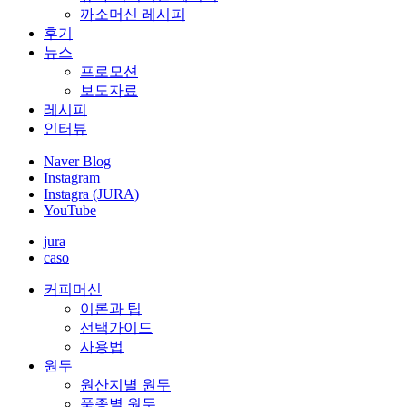
까소머신 레시피
후기
뉴스
프로모션
보도자료
레시피
인터뷰
Naver Blog
Instagram
Instagra (JURA)
YouTube
jura
caso
커피머신
이론과 팁
선택가이드
사용법
원두
원산지별 원두
품종별 원두