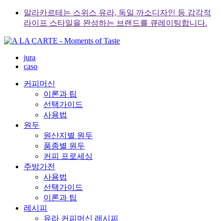
Skip
알라카르테는 스위스 유라, 독일 까소디자인 등 감각적
to
라이프 스타일을 완성하는 브랜드를 큐레이팅합니다.
content
jura
caso
커피머신
이론과 팁
선택가이드
사용법
원두
원산지별 원두
품종별 원두
커피 프로세싱
주방가전
사용법
선택가이드
이론과 팁
레시피
유라 커피머신 레시피