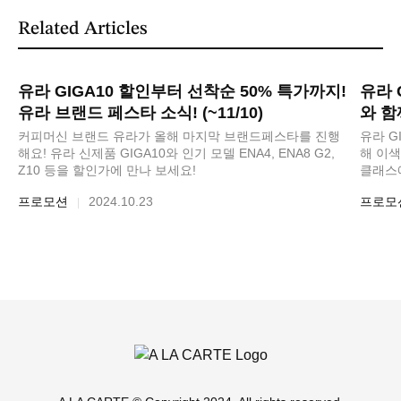
Related Articles
유라 GIGA10 할인부터 선착순 50% 특가까지!
유라 
유라 브랜드 페스타 소식! (~11/10)
와 함
커피머신 브랜드 유라가 올해 마지막 브랜드페스타를 진행
유라 G
해요! 유라 신제품 GIGA10와 인기 모델 ENA4, ENA8 G2,
해 이색
Z10 등을 할인가에 만나 보세요!
클래스
프로모션
2024.10.23
프로모
|