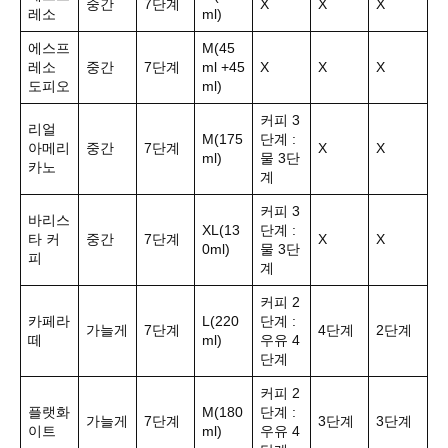
중간
7단계
X
X
X
레소
ml)
에스프
M(45
레소
중간
7단계
ml +45
X
X
X
도피오
ml)
커피 3
리얼
M(175
단계 :
아메리
중간
7단계
X
X
ml)
물 3단
카노
계
커피 3
바리스
XL(13
단계 :
타 커
중간
7단계
X
X
0ml)
물 3단
피
계
커피 2
카페라
L(220
단계 :
가늘게
7단계
4단계
2단계
떼
ml)
우유 4
단계
커피 2
플랫화
M(180
단계 :
가늘게
7단계
3단계
3단계
이트
ml)
우유 4