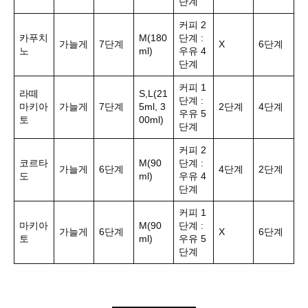
단계
커피 2
카푸치
M(180
단계 :
가늘게
7단계
X
6단계
노
ml)
우유 4
단계
커피 1
라떼
S,L(21
단계 :
마키아
가늘게
7단계
5ml, 3
2단계
4단계
우유 5
토
00ml)
단계
커피 2
코르타
M(90
단계 :
가늘게
6단계
4단계
2단계
도
ml)
우유 4
단계
커피 1
마키아
M(90
단계 :
가늘게
6단계
X
6단계
토
ml)
우유 5
단계