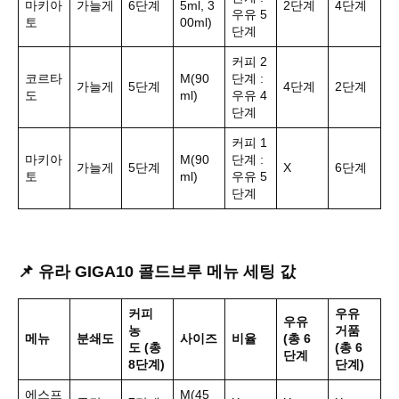
마키아
가늘게
6단계
5ml, 3
2단계
4단계
우유 5
토
00ml)
단계
커피 2
코르타
M(90
단계 :
가늘게
5단계
4단계
2단계
도
ml)
우유 4
단계
커피 1
마키아
M(90
단계 :
가늘게
5단계
X
6단계
토
ml)
우유 5
단계
📌 유라 GIGA10 콜드브루 메뉴 세팅 값
커피
우유
우유
농
거품
메뉴
분쇄도
사이즈
비율
(총 6
도
(총
(총 6
단계
8단계)
단계)
에스프
M(45