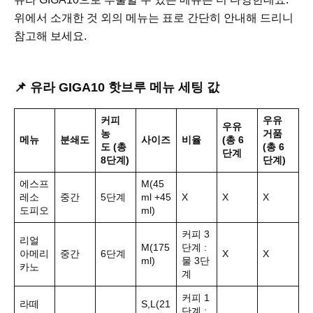
위에서 소개한 것 외의 메뉴는 표로 간단히 안내해 드리니
참고해 보세요.
📌 유라 GIGA10 핫브루 메뉴 세팅 값
커피
우유
우유
농
거품
메뉴
분쇄도
사이즈
비율
(총 6
도
(총
(총 6
단계
8단계)
단계)
에스프
M(45
레소
중간
5단계
ml +45
X
X
X
도피오
ml)
커피 3
리얼
M(175
단계 :
아메리
중간
6단계
X
X
ml)
물 3단
카노
계
커피 1
라떼
S,L(21
단계 :